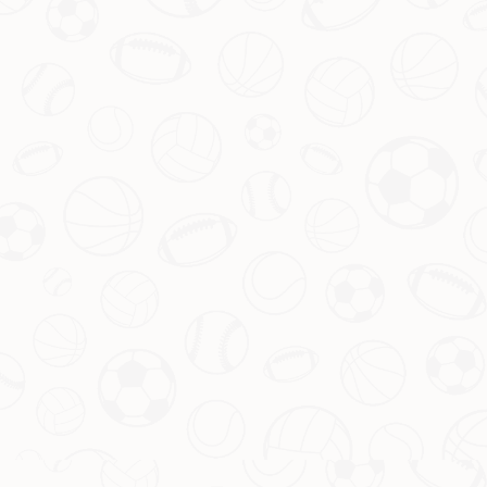
C罗独占鳌头！沙特联射手榜最
新：5球称霸
跆拳道资格赛（二）完美落幕，16
席名额尘埃落定！
栏目导航
关于九游娱乐
服务优势