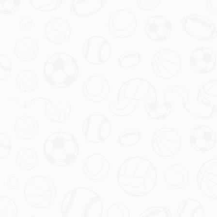
上一篇
下一篇
巴黎自03-04赛季摩纳
桑普多利亚保级奏凯，萨
哥后，率先晋级欧冠半
勒尼塔纳因球迷事件降入
决赛
意丙
需求表单