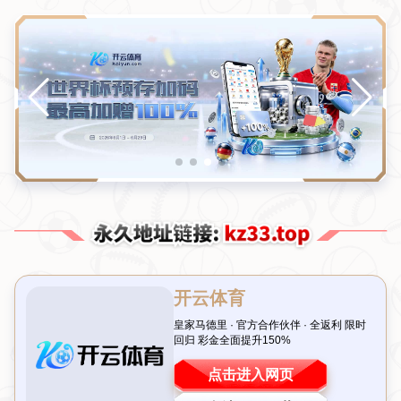
立即咨询
新闻资讯
网站首页
新闻资讯