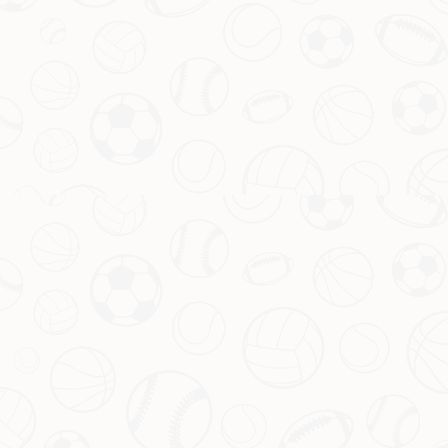
关于九游娱乐
服务优势
团队介绍
新闻资讯
联系我们
订阅我们
订阅
九游娱乐（nine games)APP下载-九游体育网页版入口
All Rights